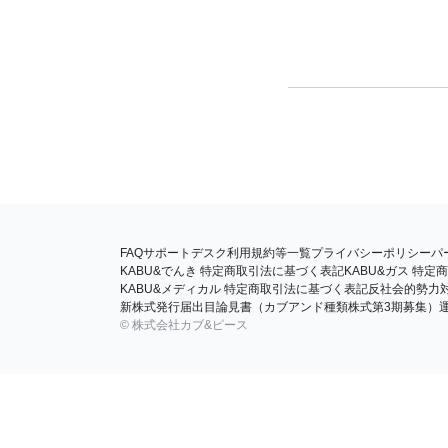
FAQ
サポートデスク
利用規約等一覧
プライバシーポリシー
パ
KABU&でんき 特定商取引法に基づく表記
KABU&ガス 特
KABU&メディカル 特定商取引法に基づく表記
反社会的勢力
新株式発行届出目論見書（カブアンド種類株式第3期募集）
© 株式会社カブ&ピース