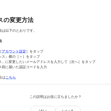
スの変更方法
法は以下のとおりです。
法
［
アカウント設定
］をタップ
ドレス」横の［＞］をタップ
レス」に変更したいメールアドレスを入力して［次へ］をタップ
レス宛に届いた認証コードを入力
合は
こちら
この説明はお役に立ちましたか？
はい
いいえ