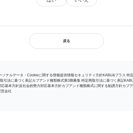
戻る
ーソナルデータ・Cookieに関する情報提供
情報セキュリティ方針
KABU&プラス 
定商取引法に基づく表記
カブアンド種類株式第3期募集 特定商取引法に基づく表記
KA
対応基本方針
反社会的勢力対応基本方針
カブアンド種類株式に関する勧誘方針
カブア
運営会社