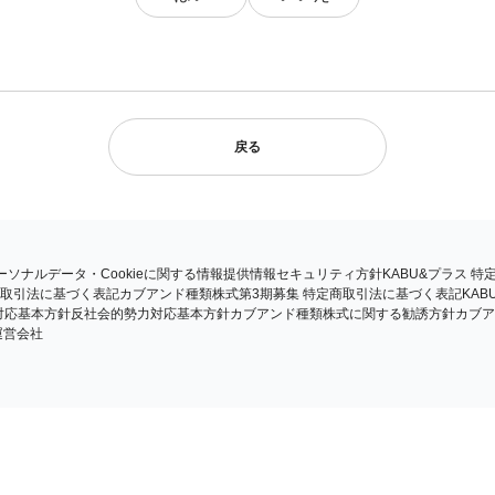
戻る
ーソナルデータ・Cookieに関する情報提供
情報セキュリティ方針
KABU&プラス 
定商取引法に基づく表記
カブアンド種類株式第3期募集 特定商取引法に基づく表記
KA
対応基本方針
反社会的勢力対応基本方針
カブアンド種類株式に関する勧誘方針
カブア
運営会社