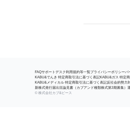
FAQ
サポートデスク
利用規約等一覧
プライバシーポリシー
パ
KABU&でんき 特定商取引法に基づく表記
KABU&ガス 特
KABU&メディカル 特定商取引法に基づく表記
反社会的勢力
新株式発行届出目論見書（カブアンド種類株式第3期募集）
© 株式会社カブ&ピース